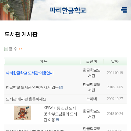
도서관 게시판
글 수
47
제목
글쓴이
날짜
한글학교도
2021-09-19
파리한글학교 도서관 이용안내
서관
한글학교도
2018-11-05
한글학교 도서관 연혁과 사서 업무
서관
노아네
2009-10-27
도서관 게시판 활용하세요
KBBY기증 신간 도서
한글학교도
2018-09-24
및 학부모님들의 도서
서관
관 이용
한글학교도