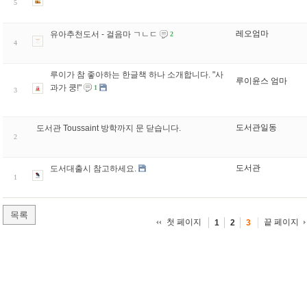
5
레오엄마
유아추천도서 - 걸음마 ㄱㄴㄷ
2
4
루이가 참 좋아하는 한글책 하나 소개합니다. "사
루이윤스 엄마
과가 쿵!"
1
3
도서관일동
도서관 Toussaint 방학까지 문 닫습니다.
2
도서관
도서대출시 참고하세요.
1
목록
첫 페이지
끝 페이지
1
2
3