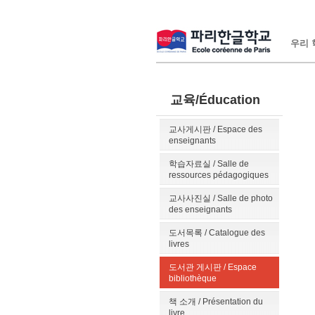
우리 학
교육/Éducation
교사게시판 / Espace des
enseignants
학습자료실 / Salle de
ressources pédagogiques
교사사진실 / Salle de photo
des enseignants
도서목록 / Catalogue des
livres
도서관 게시판 / Espace
bibliothèque
책 소개 / Présentation du
livre