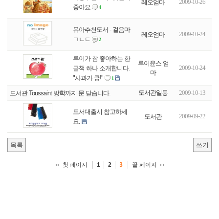
2009-10-26
레오엄마
좋아요
4
유아추천도서 - 걸음마
2009-10-24
레오엄마
ㄱㄴㄷ
2
루이가 참 좋아하는 한
루이윤스 엄
2009-10-24
글책 하나 소개합니다.
마
"사과가 쿵!"
1
도서관일동
2009-10-13
도서관 Toussaint 방학까지 문 닫습니다.
도서대출시 참고하세
2009-09-22
도서관
요.
목록
쓰기
첫 페이지
끝 페이지
1
2
3