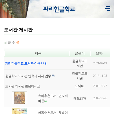
도서관 게시판
글 수
47
제목
글쓴이
날짜
한글학교도
2021-09-19
파리한글학교 도서관 이용안내
서관
한글학교도
2018-11-05
한글학교 도서관 연혁과 사서 업무
서관
노아네
2009-10-27
도서관 게시판 활용하세요
유아추천도서 - 먼지깨
2009-10-26
레오엄마
비
4
아동추천도서 - 갯벌이