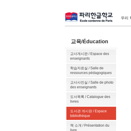
우리 학
교육/Éducation
교사게시판 / Espace des
enseignants
학습자료실 / Salle de
ressources pédagogiques
교사사진실 / Salle de photo
des enseignants
도서목록 / Catalogue des
livres
도서관 게시판 / Espace
bibliothèque
책 소개 / Présentation du
livre