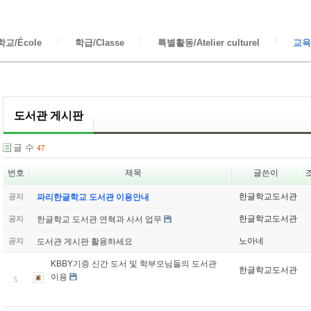
교/École
학급/Classe
특별활동/Atelier culturel
교육/
도서관 게시판
글 수
47
번호
제목
글쓴이
한글학교도서관
공지
파리한글학교 도서관 이용안내
한글학교도서관
한글학교 도서관 연혁과 사서 업무
공지
노아네
도서관 게시판 활용하세요
공지
KBBY기증 신간 도서 및 학부모님들의 도서관
한글학교도서관
이용
5