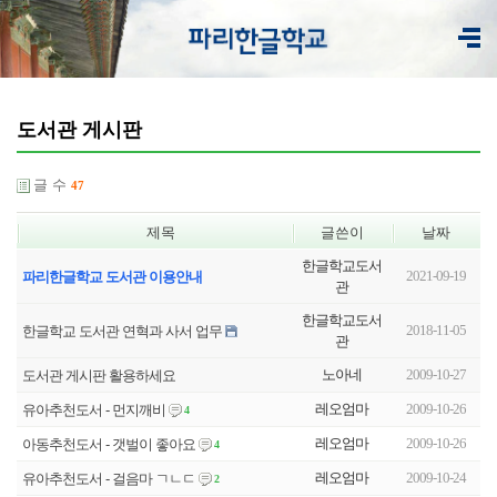
도서관 게시판
글 수
47
제목
글쓴이
날짜
한글학교도서
2021-09-19
파리한글학교 도서관 이용안내
관
한글학교도서
2018-11-05
한글학교 도서관 연혁과 사서 업무
관
노아네
2009-10-27
도서관 게시판 활용하세요
레오엄마
2009-10-26
유아추천도서 - 먼지깨비
4
레오엄마
2009-10-26
아동추천도서 - 갯벌이 좋아요
4
레오엄마
2009-10-24
유아추천도서 - 걸음마 ㄱㄴㄷ
2