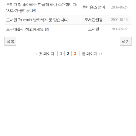
루이가 참 좋아하는 한글책 하나 소개합니다.
루이윤스 엄마
2009-10-24
"사과가 쿵!"
1
도서관일동
2009-10-13
도서관 Toussaint 방학까지 문 닫습니다.
도서관
2009-09-22
도서대출시 참고하세요.
목록
쓰기
첫 페이지
끝 페이지
1
2
3