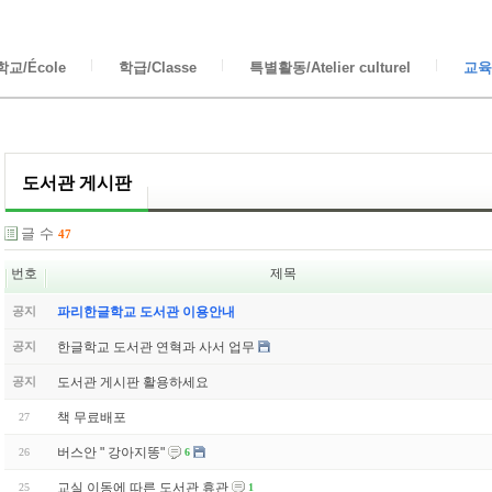
교/École
학급/Classe
특별활동/Atelier culturel
교육/
도서관 게시판
글 수
47
번호
제목
공지
파리한글학교 도서관 이용안내
한글학교 도서관 연혁과 사서 업무
공지
도서관 게시판 활용하세요
공지
책 무료배포
27
버스안 " 강아지똥"
26
6
교실 이동에 따른 도서관 휴관
25
1