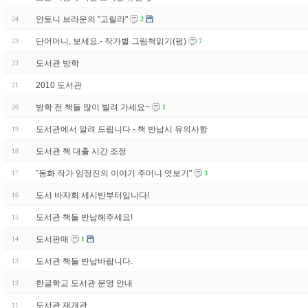
안토니 브라운의 "고릴라"
24
2
단어머니, 보세요.- 작가별 그림책읽기(펌)
23
7
도서관 방학
22
2010 도서관
21
방학 전 책들 많이 빌려 가세요~
20
1
도서관에서 알려 드립니다 - 책 반납시 유의사항
19
도서관 책 대출 시간 조정
18
"동화 작가 임정진의 이야기 주머니 엿보기"
17
3
도서 바자회 세시반부터입니다!
16
도서관 책들 반납해주세요!
15
도서판매
14
1
도서관 책들 반납바랍니다.
13
한글학교 도서관 운영 안내
12
도서관 재개관
11