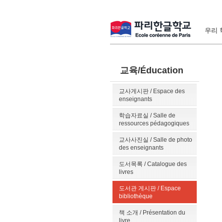
우리 학
교육/Éducation
교사게시판 / Espace des
enseignants
학습자료실 / Salle de
ressources pédagogiques
교사사진실 / Salle de photo
des enseignants
도서목록 / Catalogue des
livres
도서관 게시판 / Espace
bibliothèque
책 소개 / Présentation du
livre