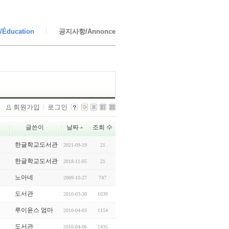
Éducation
공지사항/Annonce
회원가입
로그인
글쓴이
날짜
조회 수
한글학교도서관
2021-09-19
21
한글학교도서관
2018-11-05
21
노아네
2009-10-27
747
도서관
2010-03-30
1039
루이윤스 엄마
2010-04-03
1154
도서관
2010-04-06
1435