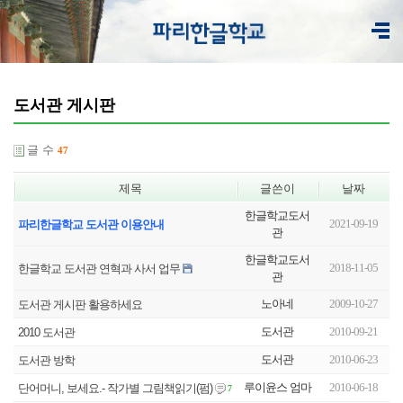
도서관 게시판
글 수
47
제목
글쓴이
날짜
한글학교도서
2021-09-19
파리한글학교 도서관 이용안내
관
한글학교도서
2018-11-05
한글학교 도서관 연혁과 사서 업무
관
노아네
2009-10-27
도서관 게시판 활용하세요
도서관
2010-09-21
2010 도서관
도서관
2010-06-23
도서관 방학
루이윤스 엄마
2010-06-18
단어머니, 보세요.- 작가별 그림책읽기(펌)
7