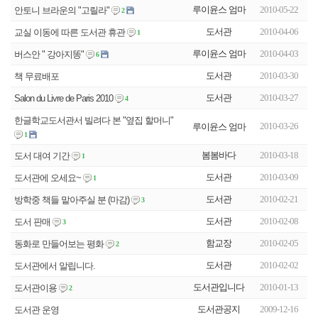
루이윤스 엄마
2010-05-22
안토니 브라운의 "고릴라"
2
도서관
2010-04-06
교실 이동에 따른 도서관 휴관
1
루이윤스 엄마
2010-04-03
버스안 " 강아지똥"
6
도서관
2010-03-30
책 무료배포
도서관
2010-03-27
Salon du Livre de Paris 2010
4
한글학교도서관서 빌려다 본 "옆집 할머니"
2010-03-26
루이윤스 엄마
1
봄봄바다
2010-03-18
도서 대여 기간
1
도서관
2010-03-09
도서관에 오세요~
1
도서관
2010-02-21
방학중 책들 맡아주실 분 (마감)
3
도서관
2010-02-08
도서 판매
3
함교장
2010-02-05
동화로 만들어보는 평화
2
도서관
2010-02-02
도서관에서 알립니다.
도서관입니다
2010-01-13
도서관이용
2
도서관공지
2009-12-16
도서관 운영