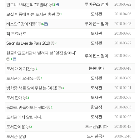
루이윤스 엄마
2010-05-22
안토니 브라운의 "고릴라"
2
도서관
2010-04-06
교실 이동에 따른 도서관 휴관
1
루이윤스 엄마
2010-04-03
버스안 " 강아지똥"
6
도서관
2010-03-30
책 무료배포
도서관
2010-03-27
Salon du Livre de Paris 2010
4
한글학교도서관서 빌려다 본 "옆집 할머니"
2010-03-26
루이윤스 엄마
1
봄봄바다
2010-03-18
도서 대여 기간
1
도서관
2010-03-09
도서관에 오세요~
1
도서관
2010-02-21
방학중 책들 맡아주실 분 (마감)
3
도서관
2010-02-08
도서 판매
3
함교장
2010-02-05
동화로 만들어보는 평화
2
도서관
2010-02-02
도서관에서 알립니다.
도서관입니다
2010-01-13
도서관이용
2
도서관공지
2009-12-16
도서관 운영