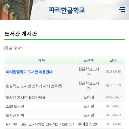
도서관 게시판
글 수
47
제목
글쓴이
날짜
한글학교도서
2021-09-19
파리한글학교 도서관 이용안내
관
한글학교도서
2018-11-05
한글학교 도서관 연혁과 사서 업무
관
노아네
2009-10-27
도서관 게시판 활용하세요
도서관
2010-09-21
2010 도서관
도서관
2010-06-23
도서관 방학
루이윤스 엄마
2010-06-18
단어머니, 보세요.- 작가별 그림책읽기(펌)
7