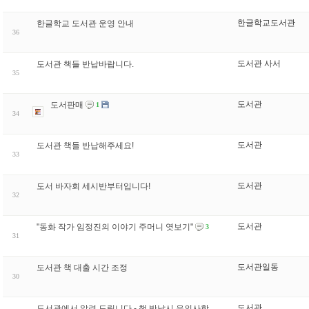
한글학교도서관
한글학교 도서관 운영 안내
36
도서관 사서
도서관 책들 반납바랍니다.
35
도서관
도서판매
1
34
도서관
도서관 책들 반납해주세요!
33
도서관
도서 바자회 세시반부터입니다!
32
도서관
"동화 작가 임정진의 이야기 주머니 엿보기"
3
31
도서관일동
도서관 책 대출 시간 조정
30
도서관
도서관에서 알려 드립니다 - 책 반납시 유의사항