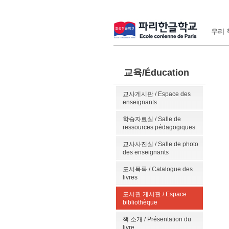
우리 학
교육/Éducation
교사게시판 / Espace des
enseignants
학습자료실 / Salle de
ressources pédagogiques
교사사진실 / Salle de photo
des enseignants
도서목록 / Catalogue des
livres
도서관 게시판 / Espace
bibliothèque
책 소개 / Présentation du
livre