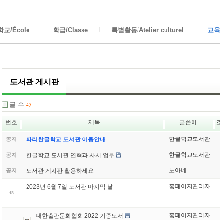
교/École
학급/Classe
특별활동/Atelier culturel
교육/
도서관 게시판
글 수
47
번호
제목
글쓴이
한글학교도서관
공지
파리한글학교 도서관 이용안내
한글학교도서관
한글학교 도서관 연혁과 사서 업무
공지
노아네
도서관 게시판 활용하세요
공지
홈페이지관리자
2023년 6월 7일 도서관 마지막 날
45
홈페이지관리자
대한출판문화협회 2022 기증도서