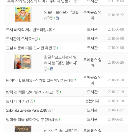
도서관
2011-05-04
"동화 작가 임정진의 이야기 주머니 엿보기"
3
루이윤스 엄
안토니 브라운의 "고릴
2010-05-22
마
라"
2
도서관
2011-06-08
도서 바자회 세시반부터입니다!
도서관
2010-03-09
도서관에 오세요~
1
도서관
2010-04-06
교실 이동에 따른 도서관 휴관
1
한글학교도서관서 빌
루이윤스 엄
2010-03-26
려다 본 "옆집 할머니"
마
1
루이윤스 엄
2010-06-18
단어머니, 보세요.- 작가별 그림책읽기(펌)
7
마
도서관
2010-10-19
방학 전 책들 많이 빌려 가세요~
1
봄봄바다
2010-03-18
도서 대여 기간
1
도서관
2010-03-27
Salon du Livre de Paris 2010
4
도서관
2010-02-21
방학중 책들 맡아주실 분 (마감)
3
루이윤스 엄
버스안 " 강아지똥"
6