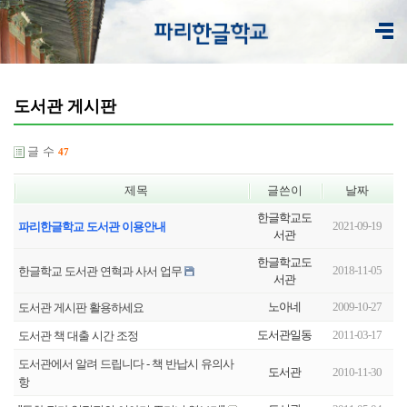
도서관 게시판
글 수
47
제목
글쓴이
날짜
한글학교도
2021-09-19
파리한글학교 도서관 이용안내
서관
한글학교도
2018-11-05
한글학교 도서관 연혁과 사서 업무
서관
노아네
2009-10-27
도서관 게시판 활용하세요
도서관일동
2011-03-17
도서관 책 대출 시간 조정
도서관에서 알려 드립니다 - 책 반납시 유의사
도서관
2010-11-30
항