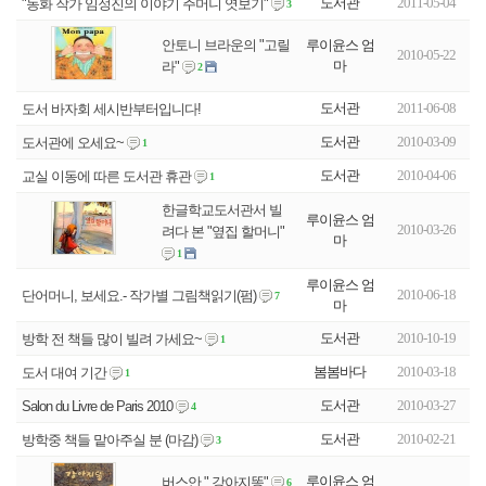
도서관
2011-05-04
"동화 작가 임정진의 이야기 주머니 엿보기"
3
루이윤스 엄
안토니 브라운의 "고릴
2010-05-22
마
라"
2
도서관
2011-06-08
도서 바자회 세시반부터입니다!
도서관
2010-03-09
도서관에 오세요~
1
도서관
2010-04-06
교실 이동에 따른 도서관 휴관
1
한글학교도서관서 빌
루이윤스 엄
2010-03-26
려다 본 "옆집 할머니"
마
1
루이윤스 엄
2010-06-18
단어머니, 보세요.- 작가별 그림책읽기(펌)
7
마
도서관
2010-10-19
방학 전 책들 많이 빌려 가세요~
1
봄봄바다
2010-03-18
도서 대여 기간
1
도서관
2010-03-27
Salon du Livre de Paris 2010
4
도서관
2010-02-21
방학중 책들 맡아주실 분 (마감)
3
루이윤스 엄
버스안 " 강아지똥"
6