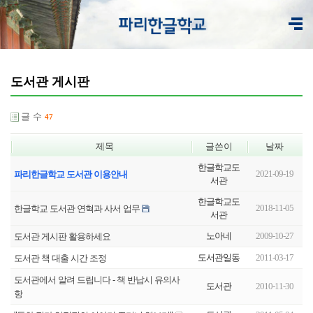
도서관 게시판
글 수
47
제목
글쓴이
날짜
한글학교도
2021-09-19
파리한글학교 도서관 이용안내
서관
한글학교도
2018-11-05
한글학교 도서관 연혁과 사서 업무
서관
노아네
2009-10-27
도서관 게시판 활용하세요
도서관일동
2011-03-17
도서관 책 대출 시간 조정
도서관에서 알려 드립니다 - 책 반납시 유의사
도서관
2010-11-30
항