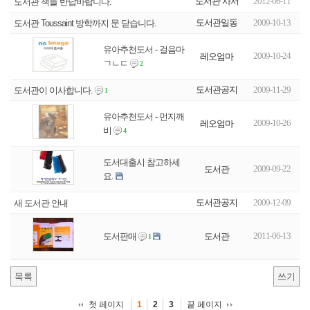
도서관 사서
2012-06-11
도서관 책들 반납바랍니다.
도서관일동
2009-10-13
도서관 Toussaint 방학까지 문 닫습니다.
유아추천도서 - 걸음마
2009-10-24
레오엄마
ㄱㄴㄷ
2
도서관공지
2009-11-29
도서관이 이사합니다.
1
유아추천도서 - 먼지깨
2009-10-26
레오엄마
비
4
도서대출시 참고하세
2009-09-22
도서관
요.
도서관공지
2009-12-09
새 도서관 안내
2011-06-13
도서관
도서판매
1
목록
쓰기
첫 페이지
끝 페이지
1
2
3