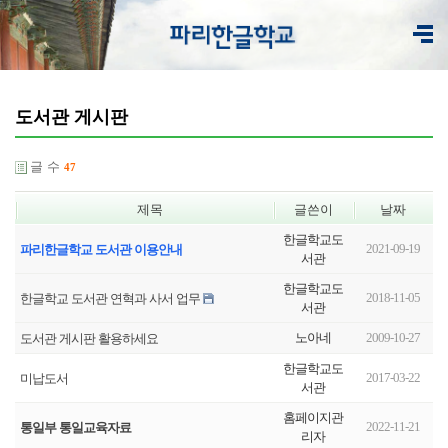
도서관 게시판
글 수
47
제목
글쓴이
날짜
한글학교도
2021-09-19
파리한글학교 도서관 이용안내
서관
한글학교도
2018-11-05
한글학교 도서관 연혁과 사서 업무
서관
노아네
2009-10-27
도서관 게시판 활용하세요
한글학교도
2017-03-22
미납도서
서관
홈페이지관
2022-11-21
통일부 통일교육자료
리자