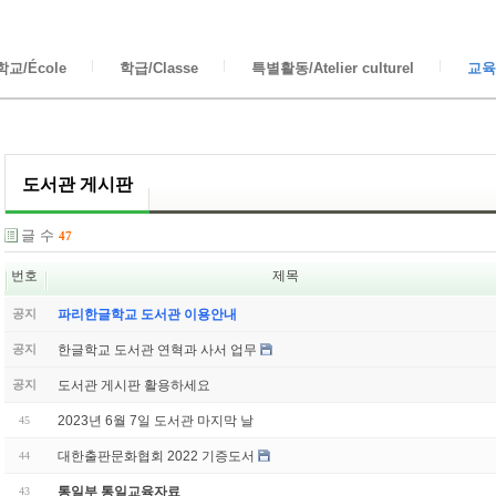
교/École
학급/Classe
특별활동/Atelier culturel
교육/
도서관 게시판
글 수
47
번호
제목
공지
파리한글학교 도서관 이용안내
한글학교 도서관 연혁과 사서 업무
공지
도서관 게시판 활용하세요
공지
2023년 6월 7일 도서관 마지막 날
45
대한출판문화협회 2022 기증도서
44
통일부 통일교육자료
43