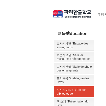
우리 학
교육/Éducation
교사게시판 / Espace des
enseignants
학습자료실 / Salle de
ressources pédagogiques
교사사진실 / Salle de photo
des enseignants
도서목록 / Catalogue des
livres
도서관 게시판 / Espace
bibliothèque
책 소개 / Présentation du
livre