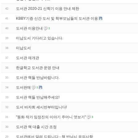
도서관 2020-21 신학기 이용 안내 제한
42
KBBY기증 신간 도서 및 학부모님들의 도서관 이용
41
도서관 이용안내
40
1
미납도서 기다리고 있습니다.
39
미납도서
38
도서관 재개관
37
한글학교 도서관 운영 안내
36
도서관 책들 반납바랍니다.
35
도서판매
34
1
도서관 책들 반납해주세요!
33
도서 바자회 세시반부터입니다!
32
"동화 작가 임정진의 이야기 주머니 엿보기"
31
3
도서관 책 대출 시간 조정
30
도서관에서 알려 드립니다 - 책 반납시 유의사항
29