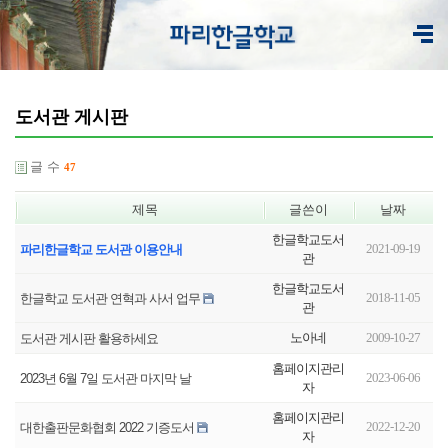
도서관 게시판
글 수
47
제목
글쓴이
날짜
한글학교도서
2021-09-19
파리한글학교 도서관 이용안내
관
한글학교도서
2018-11-05
한글학교 도서관 연혁과 사서 업무
관
노아네
2009-10-27
도서관 게시판 활용하세요
홈페이지관리
2023-06-06
2023년 6월 7일 도서관 마지막 날
자
홈페이지관리
2022-12-20
대한출판문화협회 2022 기증도서
자