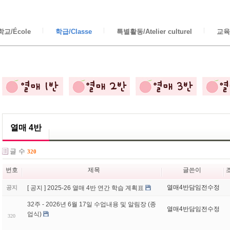
교/École
학급/Classe
특별활동/Atelier culturel
교육/
열매 4반
글 수
320
번호
제목
글쓴이
열매4반담임전수정
[ 공지 ] 2025-26 열매 4반 연간 학습 계획표
공지
32주 - 2026년 6월 17일 수업내용 및 알림장 (종
열매4반담임전수정
업식)
320