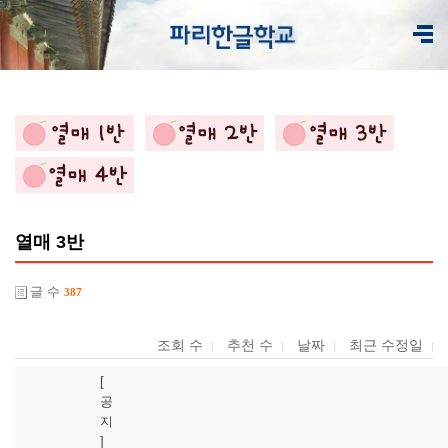
열매 3반
글 수
387
조회 수
추천 수
날짜
최근 수정일
[
공
지
]