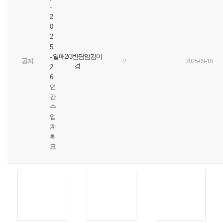
-
2
0
2
5
열매2/3반담임김미
-
공지
2
2025-09-18
경
2
6
연
간
수
업
계
획
표