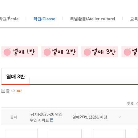
교/École
학급/Classe
특별활동/Atelier culturel
교육/
열매 3반
글 수
387
조회 
[공지]-2025-26 연간
열매2/3반담임김미경
공지
2
수업 계획표