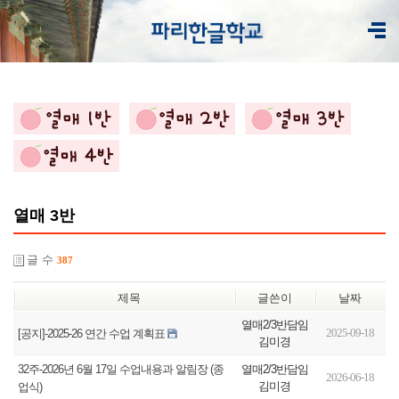
열매 3반
글 수
387
제목
글쓴이
날짜
열매2/3반담임
2025-09-18
[공지]-2025-26 연간 수업 계획표
김미경
열매2/3반담임
32주-2026년 6월 17일 수업내용과 알림장 (종
2026-06-18
김미경
업식)