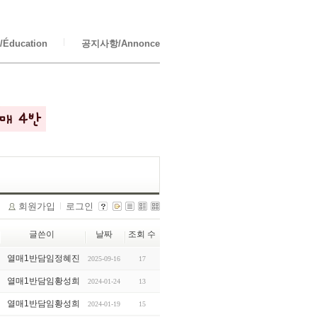
Éducation
공지사항/Annonce
회원가입
로그인
글쓴이
날짜
조회 수
열매1반담임정혜진
2025-09-16
17
열매1반담임황성희
2024-01-24
13
열매1반담임황성희
2024-01-19
15