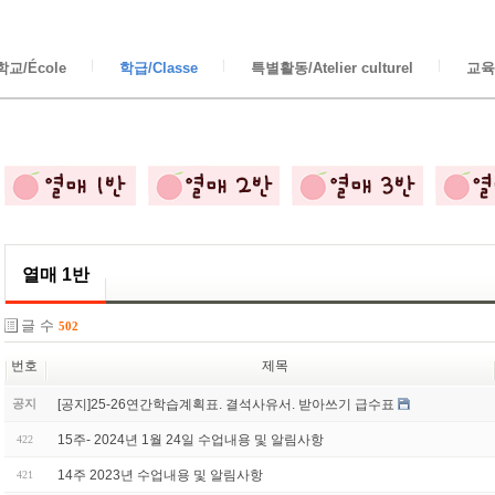
교/École
학급/Classe
특별활동/Atelier culturel
교육/
열매 1반
글 수
502
번호
제목
[공지]25-26연간학습계획표. 결석사유서. 받아쓰기 급수표
공지
15주- 2024년 1월 24일 수업내용 및 알림사항
422
14주 2023년 수업내용 및 알림사항
421