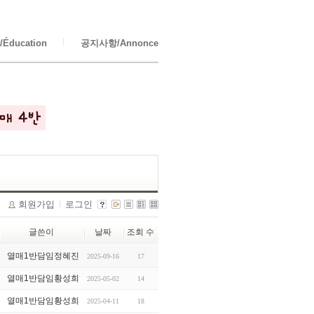
Éducation
공지사항/Annonce
회원가입
로그인
글쓴이
날짜
조회 수
열매1반담임정혜진
2025-09-16
17
열매1반담임황성희
2025-05-02
14
열매1반담임황성희
2025-04-11
18