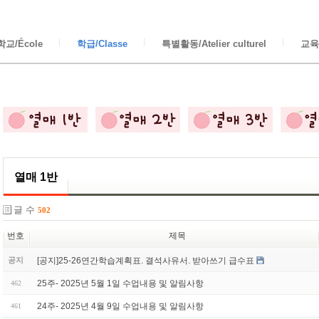
교/École
학급/Classe
특별활동/Atelier culturel
교육/
열매 1반
글 수
502
번호
제목
[공지]25-26연간학습계획표. 결석사유서. 받아쓰기 급수표
공지
25주- 2025년 5월 1일 수업내용 및 알림사항
462
24주- 2025년 4월 9일 수업내용 및 알림사항
461