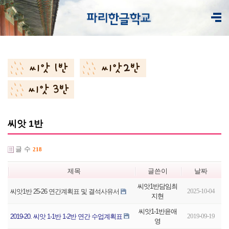
씨앗 1반
글 수
218
제목
글쓴이
날짜
씨앗1반담임최
2025-10-04
씨앗1반 25-26 연간계획표 및 결석사유서
지현
씨앗1-1반윤애
2019-09-19
2019-20. 씨앗 1-1반 1-2반 연간 수업계획표
영