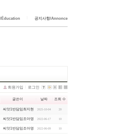
Éducation
공지사항/Annonce
회원가입
로그인
글쓴이
날짜
조회 수
씨앗1반담임최지현
2025-10-04
20
씨앗1반담임조아영
2022-06-17
10
씨앗1반담임조아영
2022-06-09
10