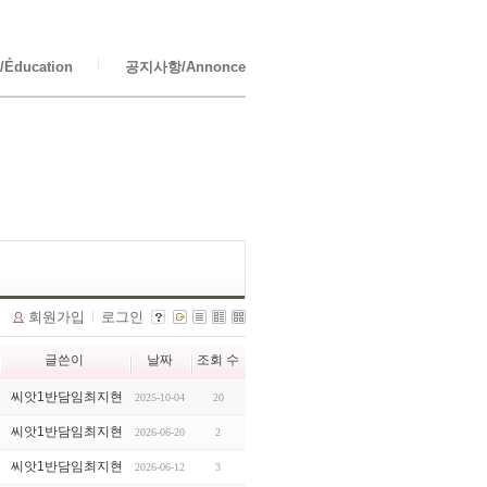
Éducation
공지사항/Annonce
회원가입
로그인
글쓴이
날짜
조회 수
씨앗1반담임최지현
2025-10-04
20
씨앗1반담임최지현
2026-06-20
2
씨앗1반담임최지현
2026-06-12
3