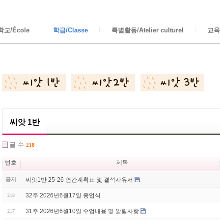
교/École
학급/Classe
특별활동/Atelier culturel
교육/
씨앗 1반
글 수
218
번호
제목
씨앗1반 25-26 연간계획표 및 결석사유서
공지
32주 2026년6월17일 종업식
218
31주 2026년6월10일 수업내용 및 알림사항
217