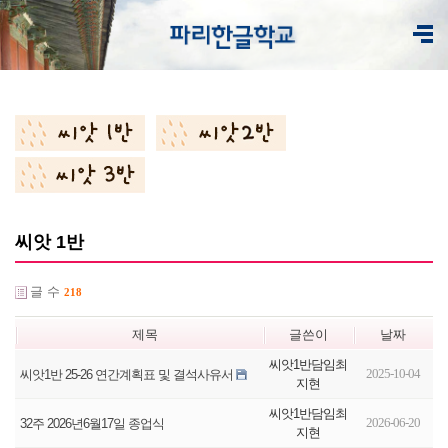
씨앗 1반
글 수
218
제목
글쓴이
날짜
씨앗1반담임최
2025-10-04
씨앗1반 25-26 연간계획표 및 결석사유서
지현
씨앗1반담임최
2026-06-20
32주 2026년6월17일 종업식
지현