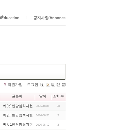
Éducation
공지사항/Annonce
회원가입
로그인
글쓴이
날짜
조회 수
씨앗1반담임최지현
2025-10-04
20
씨앗1반담임최지현
2026-06-20
2
씨앗1반담임최지현
2026-06-12
3