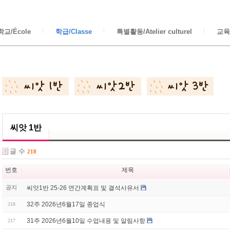
교/École
학급/Classe
특별활동/Atelier culturel
교육/
씨앗 1반
글 수
218
번호
제목
씨앗1반 25-26 연간계획표 및 결석사유서
공지
32주 2026년6월17일 종업식
218
31주 2026년6월10일 수업내용 및 알림사항
217