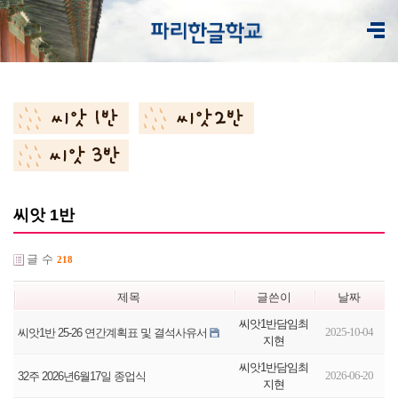
씨앗 1반
글 수
218
제목
글쓴이
날짜
씨앗1반담임최
2025-10-04
씨앗1반 25-26 연간계획표 및 결석사유서
지현
씨앗1반담임최
2026-06-20
32주 2026년6월17일 종업식
지현