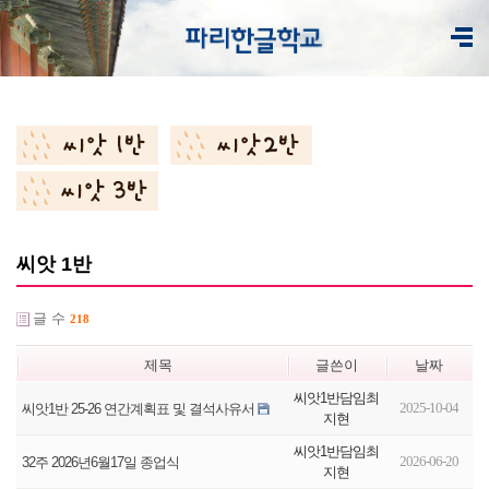
씨앗 1반
글 수
218
제목
글쓴이
날짜
씨앗1반담임최
2025-10-04
씨앗1반 25-26 연간계획표 및 결석사유서
지현
씨앗1반담임최
2026-06-20
32주 2026년6월17일 종업식
지현