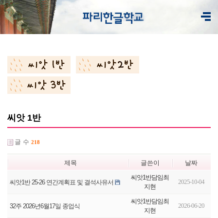
씨앗 1반
글 수
218
제목
글쓴이
날짜
씨앗1반담임최
2025-10-04
씨앗1반 25-26 연간계획표 및 결석사유서
지현
씨앗1반담임최
2026-06-20
32주 2026년6월17일 종업식
지현