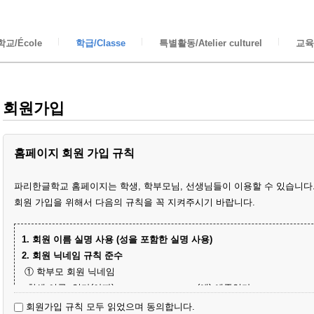
교/École
학급/Classe
특별활동/Atelier culturel
교육/
회원가입
홈페이지 회원 가입 규칙
파리한글학교 홈페이지는 학생, 학부모님, 선생님들이 이용할 수 있습니다
회원 가입을 위해서 다음의 규칙을 꼭 지켜주시기 바랍니다.
1. 회원 이름 실명 사용 (성을 포함한 실명 사용)
2. 회원 닉네임 규칙 준수
① 학부모 회원 닉네임
- 학생 이름+엄마(아빠)
(예) 예준엄마
- 닉네임 중복 시 학생 성과 이름+엄마
(예) 김예준엄마
회원가입 규칙 모두 읽었으며 동의합니다.