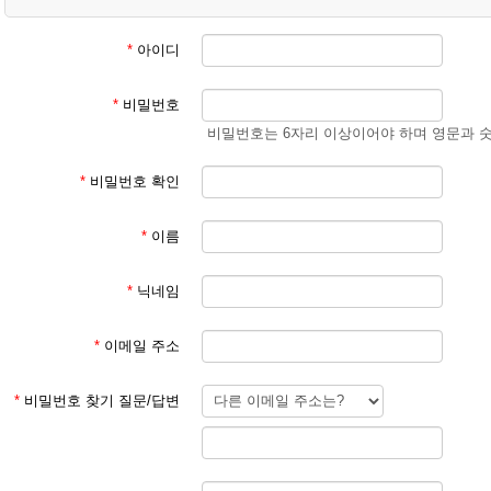
② 학생 회원
- 학생 성과 이름
(예) 김예준
*
아이디
3. 회원 이메일은 입학원서에 기재된 이메일 주소 사용
*
비밀번호
회원 가입 후 회원 승인에 평균 1일이 소요됩니다.
비밀번호는 6자리 이상이어야 하며 영문과 
회원 가입 규칙을 지키지 않은 경우 회원 승인이 되지 않습니다.
한글학교 회원이 아닌 분들이 특정한 사유로 홈페이지를 이용하기를 희망
*
비밀번호 확인
주시기 바랍니다.
*
이름
본교 홈페이지를 이용해 주셔서 감사합니다.
*
닉네임
파리한글학교 홈페이지 관리자
*
이메일 주소
*
비밀번호 찾기 질문/답변