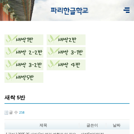
새싹 5반
글 수
258
제목
글쓴이
날짜