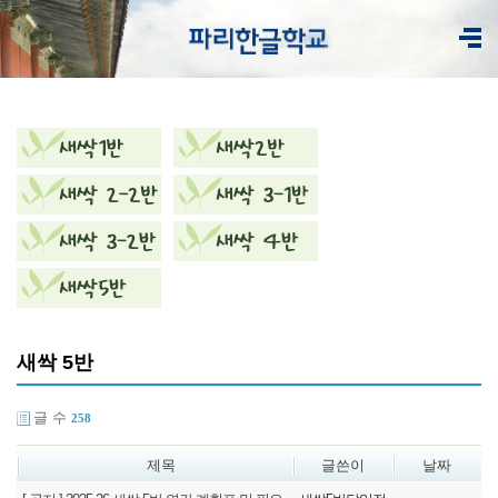
새싹 5반
글 수
258
제목
글쓴이
날짜