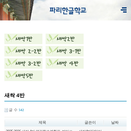
새싹 4반
글 수
542
제목
글쓴이
날짜