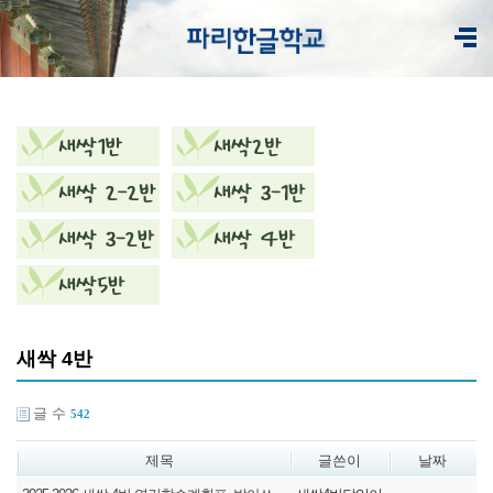
새싹 4반
글 수
542
제목
글쓴이
날짜