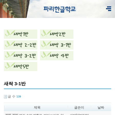
새싹 3-1반
글 수
539
제목
글쓴이
날짜