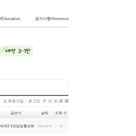
Éducation
공지사항/Annonce
회원가입
로그인
글쓴이
날짜
조회 수
새싹3-1반담임황성희
2025-09-18
35