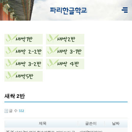
새싹 2반
글 수
552
제목
글쓴이
날짜