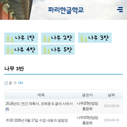
나무 3반
글 수
501
제목
글쓴이
날짜
나무2/3반담임
25-26년도 연간 계획서, 조퇴증 & 결석 사유서
2025-09-18
홍윤희
나무2/3반담임
2026-06-18
주32/ 2026년 6월 17일 수업 내용과 알림장
홍윤희