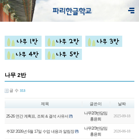
나무 2반
글 수
353
제목
글쓴이
날짜
나무2/3반담임
2025-09-18
25-26 연간 계획표, 조퇴 & 결석 사유서
홍윤희
나무2/3반담임
2026-06-18
주32/ 2026년 6월 17일 수업 내용과 알림장
홍윤희