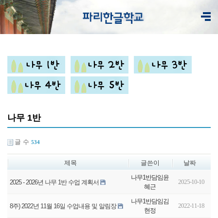
나무 1반
글 수
534
제목
글쓴이
날짜
나무1반담임윤
2025-10-10
2025 - 2026년 나무 1반 수업 계획서
혜근
나무1반담임김
2022-11-18
8주) 2022년 11월 16일 수업내용 및 알림장
현정