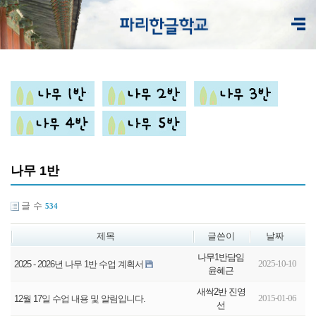
나무 1반
글 수
534
제목
글쓴이
날짜
나무1반담임
2025-10-10
2025 - 2026년 나무 1반 수업 계획서
윤혜근
새싹2반 진영
2015-01-06
12월 17일 수업 내용 및 알림입니다.
선