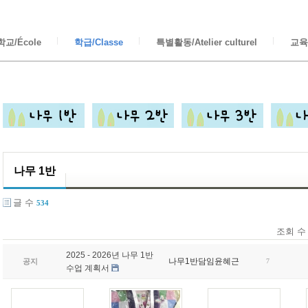
교/École
학급/Classe
특별활동/Atelier culturel
교육/
나무 1반
글 수
534
조회 수
2025 - 2026년 나무 1반
나무1반담임윤혜근
공지
7
수업 계획서