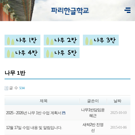
나무 1반
글 수
534
제목
글쓴이
날짜
나무1반담임윤
2025-10-10
2025 - 2026년 나무 1반 수업 계획서
혜근
새싹2반 진영
2015-01-06
12월 17일 수업 내용 및 알림입니다.
선