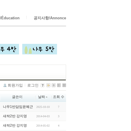
Éducation
공지사항/Annonce
회원가입
로그인
글쓴이
날짜
조회 수
나무1반담임윤혜근
2025-10-10
7
새싹2반 강지영
2014-04-03
3
새싹2반 강지영
2014-05-02
4