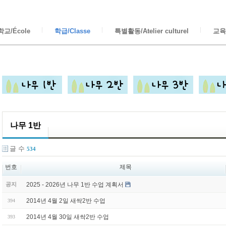
교/École
학급/Classe
특별활동/Atelier culturel
교육/
나무 1반
글 수
534
번호
제목
2025 - 2026년 나무 1반 수업 계획서
공지
2014년 4월 2일 새싹2반 수업
394
2014년 4월 30일 새싹2반 수업
393