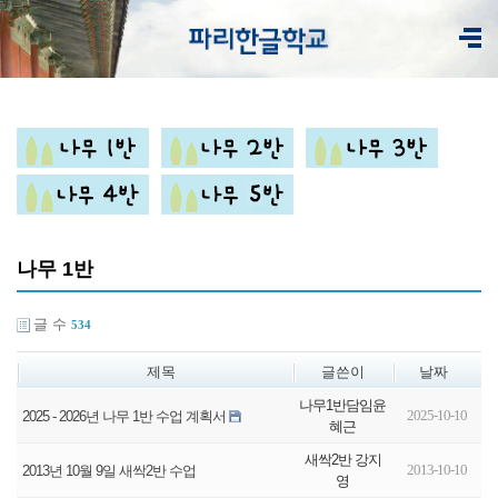
나무 1반
글 수
534
제목
글쓴이
날짜
나무1반담임윤
2025-10-10
2025 - 2026년 나무 1반 수업 계획서
혜근
새싹2반 강지
2013-10-10
2013년 10월 9일 새싹2반 수업
영