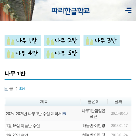
나무 1반
글 수
534
제목
글쓴이
날짜
나무1반담임윤
2025-10-10
2025 - 2026년 나무 1반 수업 계획서
혜근
하늘반 이민경
2013-01-17
1월 16일 하늘반 수업
하늘반 이민경
2013-01-24
1월 23일 수업