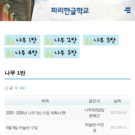
나무 1반
글 수
534
제목
글쓴이
날짜
나무1반담임
2025-10-10
2025 - 2026년 나무 1반 수업 계획서
윤혜근
하늘반 이민
2012-05-11
5월 9일 하늘반 수업
경