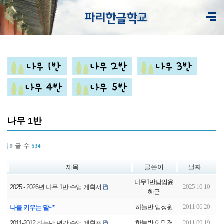
나무 1반
글 수
534
제목
글쓴이
날짜
나무1반담임윤
2025-10-10
2025 - 2026년 나무 1반 수업 계획서
혜근
2011-06-20
하늘반 임정원
나를 키우는 말~*
하늘반 이민경
2011-09-19
2011-2012 하늘반 년간 수업 계획표