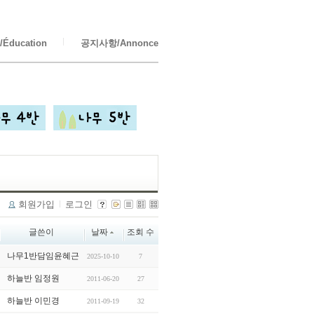
Éducation
공지사항/Annonce
회원가입
로그인
글쓴이
날짜
조회 수
나무1반담임윤혜근
2025-10-10
7
하늘반 임정원
2011-06-20
27
하늘반 이민경
2011-09-19
32