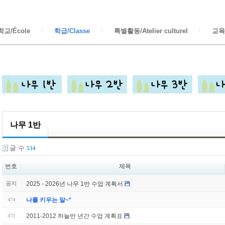
교/École
학급/Classe
특별활동/Atelier culturel
교육/
나무 1반
글 수
534
번호
제목
2025 - 2026년 나무 1반 수업 계획서
공지
나를 키우는 말~*
474
2011-2012 하늘반 년간 수업 계획표
473