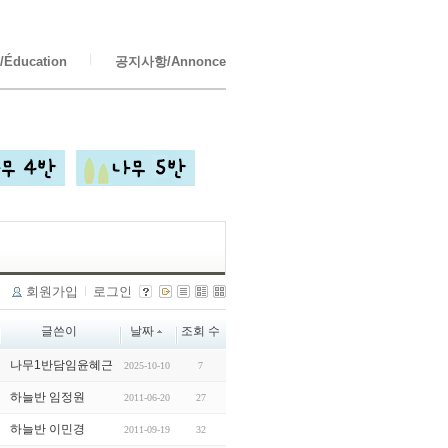
Éducation
공지사항/Annonce
회원가입
로그인
글쓴이
날짜
조회 수
나무1반담임윤혜근
2025-10-10
7
하늘반 임정원
2011-06-20
27
하늘반 이민경
2011-09-19
32