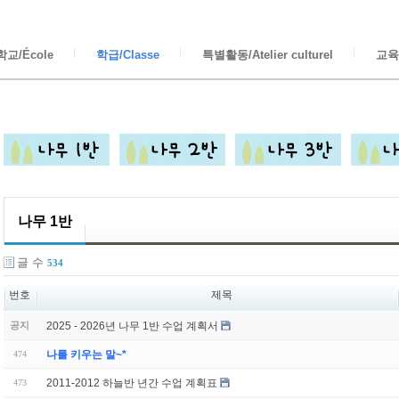
교/École
학급/Classe
특별활동/Atelier culturel
교육/
나무 1반
글 수
534
번호
제목
2025 - 2026년 나무 1반 수업 계획서
공지
나를 키우는 말~*
474
2011-2012 하늘반 년간 수업 계획표
473