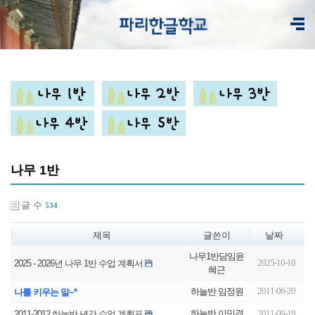
나무 1반
글 수
534
제목
글쓴이
날짜
나무1반담임윤
2025-10-10
2025 - 2026년 나무 1반 수업 계획서
혜근
2011-06-20
하늘반 임정원
나를 키우는 말~*
하늘반 이민경
2011-09-19
2011-2012 하늘반 년간 수업 계획표